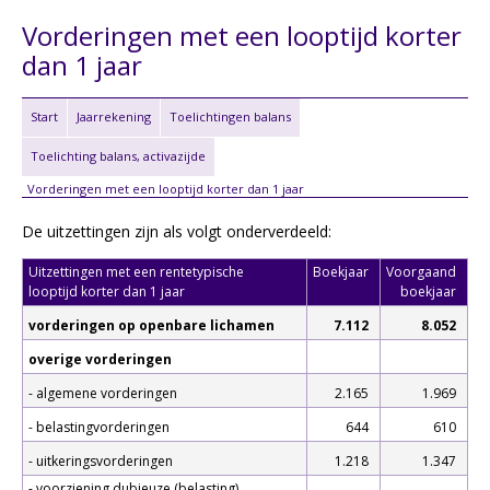
Vorderingen met een looptijd korter
dan 1 jaar
Start
Jaarrekening
Toelichtingen balans
Toelichting balans, activazijde
Vorderingen met een looptijd korter dan 1 jaar
De uitzettingen zijn als volgt onderverdeeld:
Uitzettingen met een rentetypische
Boekjaar
Voorgaand
looptijd korter dan 1 jaar
boekjaar
vorderingen op openbare lichamen
7.112
8.052
overige vorderingen
- algemene vorderingen
2.165
1.969
- belastingvorderingen
644
610
- uitkeringsvorderingen
1.218
1.347
- voorziening dubieuze (belasting)