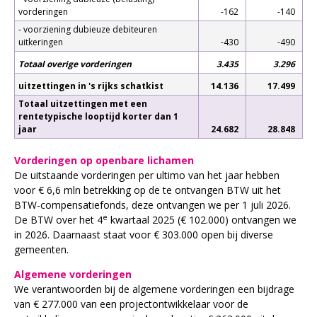
vorderingen
-162
-140
- voorziening dubieuze debiteuren
uitkeringen
-430
-490
Totaal overige vorderingen
3.435
3.296
uitzettingen in 's rijks schatkist
14.136
17.499
Totaal uitzettingen met een
rentetypische looptijd korter dan 1
jaar
24.682
28.848
Vorderingen op openbare lichamen
De uitstaande vorderingen per ultimo van het jaar hebben
voor € 6,6 mln betrekking op de te ontvangen BTW uit het
BTW-compensatiefonds, deze ontvangen we per 1 juli 2026.
e
De BTW over het 4
kwartaal 2025 (€ 102.000) ontvangen we
in 2026. Daarnaast staat voor € 303.000 open bij diverse
gemeenten.
Algemene vorderingen
We verantwoorden bij de algemene vorderingen een bijdrage
van € 277.000 van een projectontwikkelaar voor de