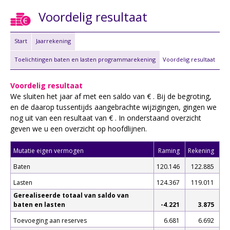
Voordelig resultaat
Start
Jaarrekening
Toelichtingen baten en lasten programmarekening
Voordelig resultaat
Voordelig resultaat
We sluiten het jaar af met een saldo van € . Bij de begroting,
en de daarop tussentijds aangebrachte wijzigingen, gingen we
nog uit van een resultaat van € . In onderstaand overzicht
geven we u een overzicht op hoofdlijnen.
Mutatie eigen vermogen
Raming
Rekening
Baten
120.146
122.885
Lasten
124.367
119.011
Gerealiseerde totaal van saldo van
baten en lasten
-4.221
3.875
Toevoeging aan reserves
6.681
6.692