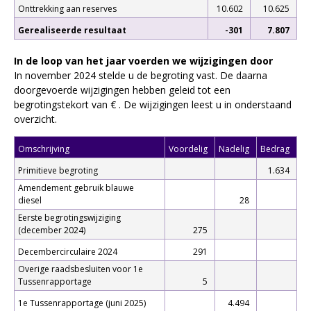
Onttrekking aan reserves
10.602
10.625
Gerealiseerde resultaat
-301
7.807
In de loop van het jaar voerden we wijzigingen door
In november 2024 stelde u de begroting vast. De daarna
doorgevoerde wijzigingen hebben geleid tot een
begrotingstekort van € . De wijzigingen leest u in onderstaand
overzicht.
Omschrijving
Voordelig
Nadelig
Bedrag
Primitieve begroting
1.634
Amendement gebruik blauwe
diesel
28
Eerste begrotingswijziging
(december 2024)
275
Decembercirculaire 2024
291
Overige raadsbesluiten voor 1e
Tussenrapportage
5
1e Tussenrapportage (juni 2025)
4.494