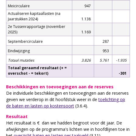
Meicirculaire
947
Actualiseren kapitaallasten (na
Jaarstukken 2024)
1.138
2e Tussenrapportage (november
2025)
1.169
Septembercirculaire
287
Eindwijziging
953
Totaal mutaties
3.826
5.761
-1.935
Totaal geraamd resultaat (+ =
overschot - = tekort)
-301
Beschikkingen en toevoegingen aan de reserves
De individuele beschikkingen en toevoegingen aan de reserves
geven we verderop in dit hoofdstuk weer in de
toelichting op
de baten en lasten op kostensoort
(3.6.4).
Resultaat
Het resultaat is € dan we hadden begroot voor dit jaar. De
afwijkingen op de programma's lichten we in hoofdlijnen toe in
het
overzicht baten en lasten per taakveld
(3.11).