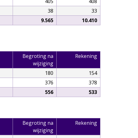
405
408
38
33
9.565
10.410
Begroting na
Rekening
wijziging
180
154
376
378
556
533
Begroting na
Rekening
wijziging