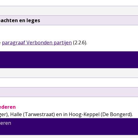
pachten en leges
e
paragraaf Verbonden partijen
(2.2.6).
ederen
r), Halle (Tarwestraat) en in Hoog-Keppel (De Bongerd).
deren