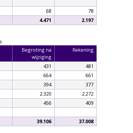
68
78
4.471
2.197
e.
Begroting na
Rekening
wijziging
431
481
664
661
394
377
2.320
2.272
456
409
39.106
37.008