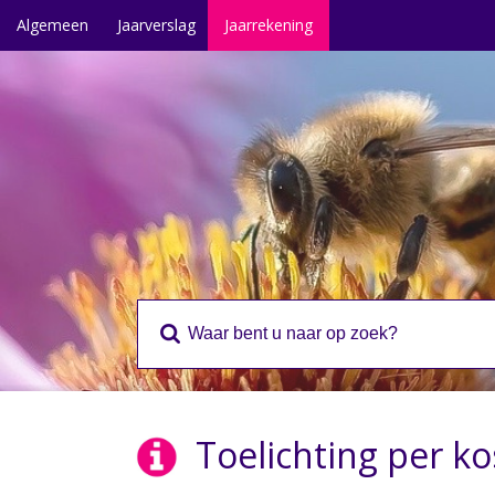
Algemeen
Jaarverslag
Jaarrekening
Toelichting per k