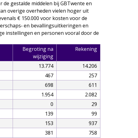
r de gestalde middelen bij GBTwente en
van overige overheden vielen hoger uit
evenals € 150.000 voor kosten voor de
erschaps‑ en bevallingsuitkeringen en
ige instellingen en personen vooral door de
Begroting na
Rekening
wijziging
13.774
14.206
467
257
698
611
1.954
2.082
0
29
139
99
153
937
381
758