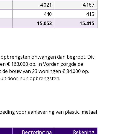
4.021
4.167
440
415
15.053
15.415
sopbrengsten ontvangen dan begroot. Dit
en € 163.000 op. In Vorden zorgde de
t de bouw van 23 woningen € 84.000 op.
ruit door hun opbrengsten.
eding voor aanlevering van plastic, metaal
Begroting na
Rekening