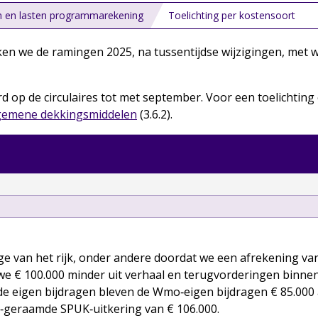
en en lasten programmarekening
Toelichting per kostensoort
ken we de ramingen 2025, na tussentijdse wijzigingen, met w
d op de circulaires tot met september. Voor een toelichtin
algemene dekkingsmiddelen
(3.6.2).
rage van het rijk, onder andere doordat we een afrekening v
 € 100.000 minder uit verhaal en terugvorderingen binnen
Bij de eigen bijdragen bleven de Wmo‑eigen bijdragen € 85.00
t‑geraamde SPUK‑uitkering van € 106.000.