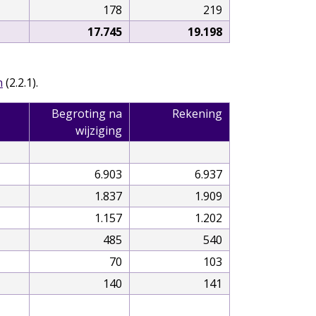
178
219
17.745
19.198
n
(2.2.1).
Begroting na
Rekening
wijziging
6.903
6.937
1.837
1.909
1.157
1.202
485
540
70
103
140
141