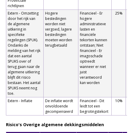
Provinciale
richtlijnen
Extern - Omzetting
Hogere
Financieel - Er
25%
€
door het rijk van
bestedingen
hogere
de algemene
worden niet
administratieve
uitkering in
vergoed, lagere
lasten en
specifieke
bestedingen
financiële
regelingen (SPUK).
moeten worden
tekorten kunnen
Ondanks de
terugbetaald
ontstaan; Niet
melding van het rijk
financieel - Er
dat een aantal
imagoschade
SPUKS over of
optreedt
terug gaan naar de
wanneer er niet
algemene uitkering
juist
blijft dit risico
verantwoord
bestaan. Het aantal
kan worden
SPUKS neemt nog
toe.
Extern - Inflatie
De inflatie wordt
Financieel - Dit
10%
€
onvoldoende
leidt tot een
gecompenseerd
begrotingstekort
Risico's Overige algemene dekkingsmiddelen