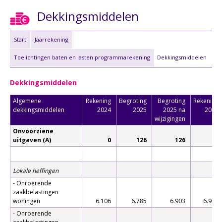
Dekkingsmiddelen
Start
Jaarrekening
Toelichtingen baten en lasten programmarekening
Dekkingsmiddelen
Dekkingsmiddelen
Algemene
Rekening
Begroting
Begroting
Rekening
dekkingsmiddelen
2024
2025
2025 na
2025
wijzigingen
Onvoorziene
uitgaven (A)
0
126
126
0
Lokale heffingen
- Onroerende
zaakbelastingen
woningen
6.106
6.785
6.903
6.937
- Onroerende