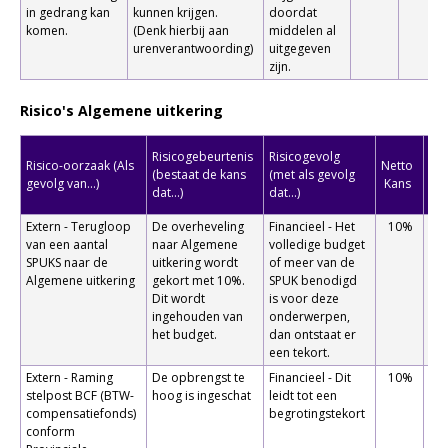
in gedrang kan
kunnen krijgen.
doordat
komen.
(Denk hierbij aan
middelen al
urenverantwoording)
uitgegeven
zijn.
Risico's Algemene uitkering
T
Risicogebeurtenis
Risicogevolg
Risico-oorzaak (Als
Netto
(bestaat de kans
(met als gevolg
gevolg van...)
Kans
Fi
dat...)
dat...)
M
Extern - Terugloop
De overheveling
Financieel - Het
10%
€ 1
van een aantal
naar Algemene
volledige budget
SPUKS naar de
uitkering wordt
of meer van de
Algemene uitkering
gekort met 10%.
SPUK benodigd
Dit wordt
is voor deze
ingehouden van
onderwerpen,
het budget.
dan ontstaat er
een tekort.
Extern - Raming
De opbrengst te
Financieel - Dit
10%
€
stelpost BCF (BTW-
hoog is ingeschat
leidt tot een
compensatiefonds)
begrotingstekort
conform