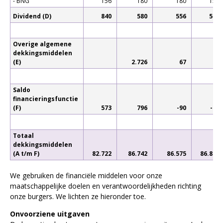
- BNG
156
180
180
154
Dividend (D)
840
580
556
533
Overige algemene
dekkingsmiddelen
(E)
2.726
67
Saldo
financieringsfunctie
(F)
573
796
-90
-51
Totaal
dekkingsmiddelen
(A t/m F)
82.722
86.742
86.575
86.876
We gebruiken de financiële middelen voor onze
maatschappelijke doelen en verantwoordelijkheden richting
onze burgers. We lichten ze hieronder toe.
Onvoorziene uitgaven