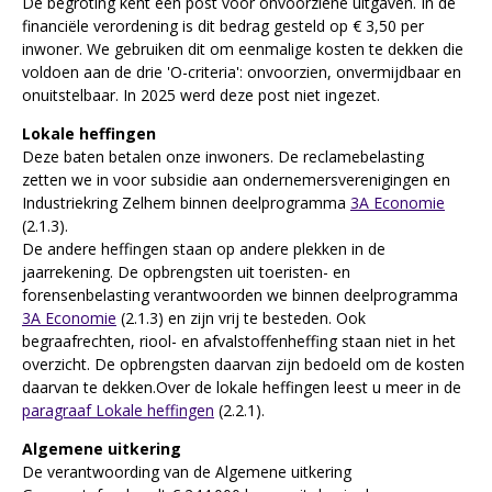
De begroting kent een post voor onvoorziene uitgaven. In de
financiële verordening is dit bedrag gesteld op € 3,50 per
inwoner. We gebruiken dit om eenmalige kosten te dekken die
voldoen aan de drie 'O-criteria': onvoorzien, onvermijdbaar en
onuitstelbaar. In 2025 werd deze post niet ingezet.
Lokale heffingen
Deze baten betalen onze inwoners. De reclamebelasting
zetten we in voor subsidie aan ondernemersverenigingen en
Industriekring Zelhem binnen deelprogramma
3A Economie
(2.1.3).
De andere heffingen staan op andere plekken in de
jaarrekening. De opbrengsten uit toeristen- en
forensenbelasting verantwoorden we binnen deelprogramma
3A Economie
(2.1.3) en zijn vrij te besteden. Ook
begraafrechten, riool- en afvalstoffenheffing staan niet in het
overzicht. De opbrengsten daarvan zijn bedoeld om de kosten
daarvan te dekken.Over de lokale heffingen leest u meer in de
paragraaf Lokale heffingen
(2.2.1).
Algemene uitkering
De verantwoording van de Algemene uitkering