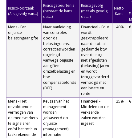
Tot
Risicogebeurtenis
Risicogevolg
Risico-oorzaak
Netto
Ne
(bestaat de kans
(met als gevolg
(Als gevolg van...)
Kans
Finan
dat...)
dat...)
Max
Mens - Een
Naar aanleiding
Financieel - Fout
40%
€ 50
onjuiste
van controles
wordt
belastingaangifte
door de
geëxtrapoleerd
belastingdienst
naar de totaal
correcties worden
geclaimde btw
opgelegd
over de nog
vanwege onjuiste
niet afgesloten
aangiften
(belasting) jaren
omzetbelasting en
en wordt
btw
teruggevorderd
compensatiefonds
verhoogd met
(BCF)
een boete en
rente
Mens - Het
Keuzes van het
Financieel -
25%
€ 10
onvoldoende
management
Middelen op de
vermogen van
worden
verkeerde
de medewerkers
gebaseerd op
zaken worden
te signaleren
onjuiste
ingezet
en/of het tot hun
(management)
taak rekenen de
informatie