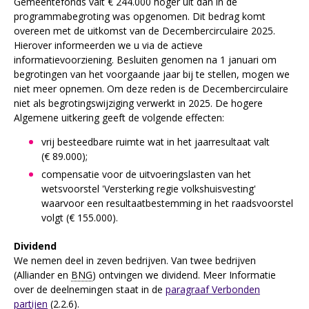
Gemeentefonds valt € 244.000 hoger uit dan in de
programmabegroting was opgenomen. Dit bedrag komt
overeen met de uitkomst van de Decembercirculaire 2025.
Hierover informeerden we u via de actieve
informatievoorziening. Besluiten genomen na 1 januari om
begrotingen van het voorgaande jaar bij te stellen, mogen we
niet meer opnemen. Om deze reden is de Decembercirculaire
niet als begrotingswijziging verwerkt in 2025. De hogere
Algemene uitkering geeft de volgende effecten:
vrij besteedbare ruimte wat in het jaarresultaat valt
(€ 89.000);
compensatie voor de uitvoeringslasten van het
wetsvoorstel 'Versterking regie volkshuisvesting'
waarvoor een resultaatbestemming in het raadsvoorstel
volgt (€ 155.000).
Dividend
We nemen deel in zeven bedrijven. Van twee bedrijven
(Alliander en
BNG
) ontvingen we dividend. Meer Informatie
over de deelnemingen staat in de
paragraaf Verbonden
partijen
(2.2.6).