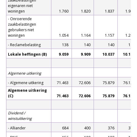
zaakbelastingen
eigenaren niet
woningen
1.760
1.820
1.837
1.909
- Onroerende
zaakbelastingen
gebruikers niet
woningen
1.054
1.164
1.157
1.202
- Reclamebelasting
138
140
140
141
Lokale heffingen (B)
9.059
9.909
10.037
10.190
Algemene uitkering
- Algemene uitkering
71.463
72.606
75.879
76.123
Algemene uitkering
(C)
71.463
72.606
75.879
76.123
Dividend /
winstuitkering
- Alliander
684
400
376
378