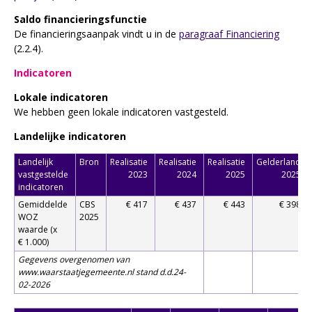
Saldo financieringsfunctie
De financieringsaanpak vindt u in de
paragraaf Financiering
(2.2.4).
Indicatoren
Lokale indicatoren
We hebben geen lokale indicatoren vastgesteld.
Landelijke indicatoren
Landelijk
Bron
Realisatie
Realisatie
Realisatie
Gelderland
vastgestelde
2023
2024
2025
2025
indicatoren
Gemiddelde
CBS
€ 417
€ 437
€ 443
€ 398
WOZ
2025
waarde (x
€ 1.000)
Gegevens overgenomen van
www.waarstaatjegemeente.nl stand d.d.24-
02-2026