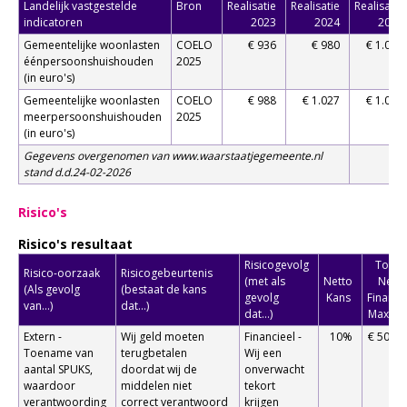
Landelijk vastgestelde
Bron
Realisatie
Realisatie
Realisatie
indicatoren
2023
2024
2025
Gemeentelijke woonlasten
COELO
€ 936
€ 980
€ 1.011
éénpersoonshuishouden
2025
(in euro's)
Gemeentelijke woonlasten
COELO
€ 988
€ 1.027
€ 1.061
meerpersoonshuishouden
2025
(in euro's)
Gegevens overgenomen van www.waarstaatjegemeente.nl
stand d.d.24-02-2026
Risico's
Risico's resultaat
Risicogevolg
Totaal
Risico-oorzaak
Risicogebeurtenis
(met als
Netto
Netto
(Als gevolg
(bestaat de kans
gevolg
Kans
Financi
van...)
dat...)
dat...)
Maxim
Extern -
Wij geld moeten
Financieel -
10%
€ 500.0
Toename van
terugbetalen
Wij een
aantal SPUKS,
doordat wij de
onverwacht
waardoor
middelen niet
tekort
verantwoording
correct verantwoord
krijgen